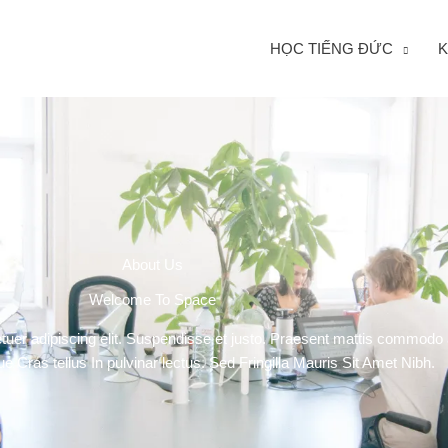
HỌC TIẾNG ĐỨC
K
About Us
Welcome To Space
tuer adipiscing elit. Suspendisse et justo. Praesent mattis commodo
e Cras tellus In pulvinar lectus. Sed Fringilla Mauris Sit Amet Nibh.