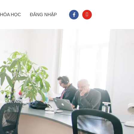
facebook
youtube
HÓA HỌC
ĐĂNG NHẬP
 augue. Aliquam