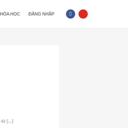
facebook
youtube
HÓA HỌC
ĐĂNG NHẬP
 từ […]