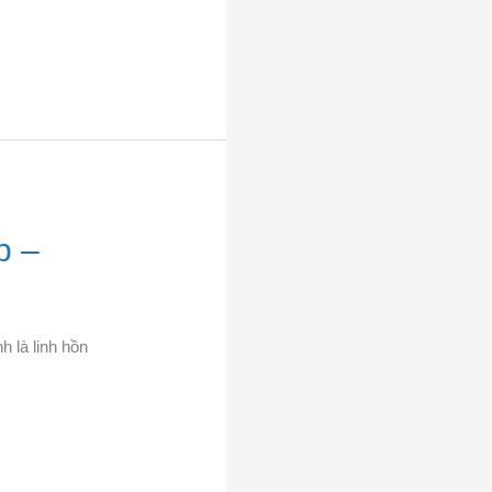
p –
h là linh hồn