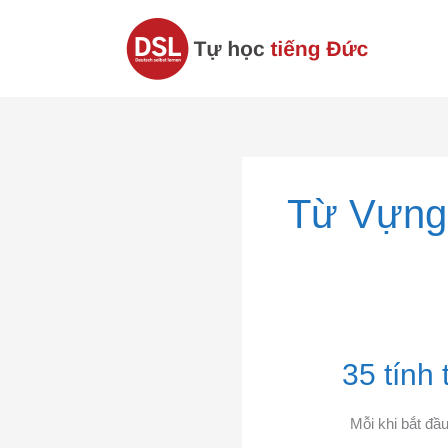
Nhảy
tới
nội
dung
Từ Vựng
35
35 tính
tính
từ
Mỗi khi bắt đầu
tiếng