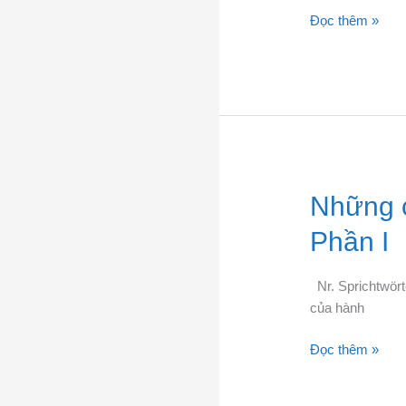
Đức
Đọc thêm »
thường
gặp
nhất
Những
Những c
câu
Phần I
tục
ngữ
tiếng
Nr. Sprichtwörte
Đức
của hành
thường
Đọc thêm »
gặp
–
Phần