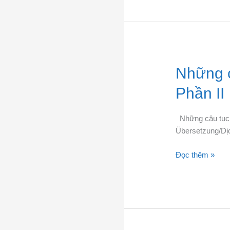
I
Những
Những c
câu
Phần II
tục
ngữ
tiếng
Những câu tục 
Đức
Übersetzung/Dị
thường
Đọc thêm »
gặp
–
Phần
II