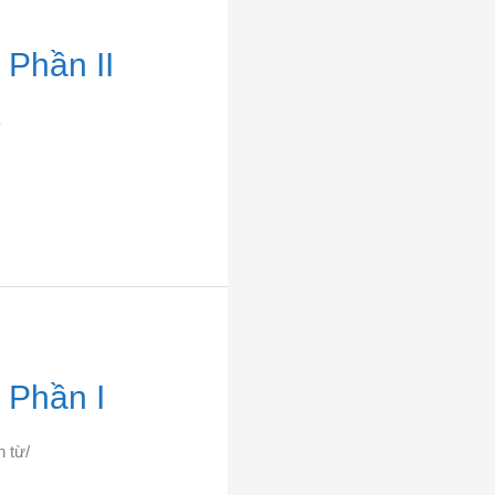
 Phần II
a
 Phần I
 từ/