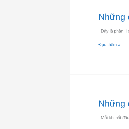
Những
Những c
câu
nói
Đây là phần II 
người
Đức
Đọc thêm »
rất
hay
dùng
–
Phần
II
Những
Những c
câu
nói
Mỗi khi bắt đầu
người
Đức