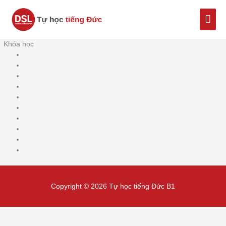
Nhảy
Men
tới
nội
chín
dung
Khóa học
Copyright © 2026 Tự học tiếng Đức B1