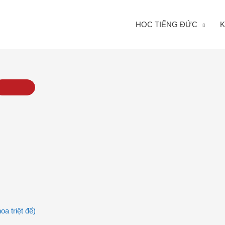
HỌC TIẾNG ĐỨC
K
a triệt để)