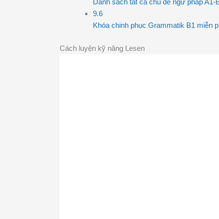
Danh sách tất cả chủ đề ngữ pháp A1-
9.6
Khóa chinh phục Grammatik B1 miễn p
Cách luyện kỹ năng Lesen