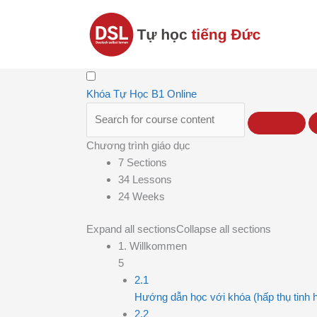
Nhảy
tới
nội
dung
Khóa Tự Học B1 Online
Chương trình giáo dục
7 Sections
34 Lessons
24 Weeks
Expand all sections
Collapse all sections
1. Willkommen
5
2.1
Hướng dẫn học với khóa (hấp thụ tinh ho
2.2