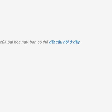
 của b
ài h
ọc n
ày, b
ạn c
ó th
ể
đ
ặt c
âu h
ỏi ở đ
ây.