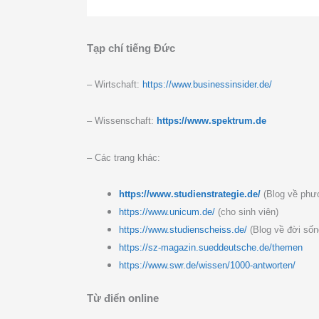
Tạp chí tiếng Đức
– Wirtschaft:
https://www.businessinsider.de/
– Wissenschaft:
https://www.spektrum.de
– Các trang khác:
https://www.studienstrategie.de/
(Blog về phư
https://www.unicum.de/
(cho sinh viên)
https://www.studienscheiss.de/
(Blog về đời sốn
https://sz-magazin.sueddeutsche.de/themen
https://www.swr.de/wissen/1000-antworten/
Từ điển online