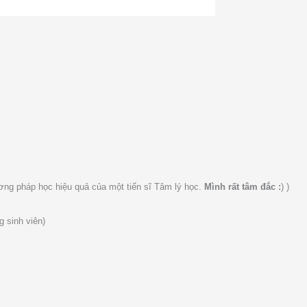
ơng pháp học hiệu quả của một tiến sĩ Tâm lý học.
Mình rất tâm đắc :
) )
g s
inh viên)