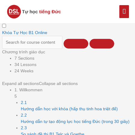
Nhảy
Men
tới
nội
chín
dung
Khóa Tự Học B1 Online
Chương trình giáo dục
7 Sections
34 Lessons
24 Weeks
Expand all sections
Collapse all sections
1. Willkommen
5
2.1
Hướng dẫn học với khóa (hấp thụ tinh hoa triệt để)
2.2
Hướng dẫn tự tạo động lực học tiếng Đức (trong 30 giây)
2.3
So sánh đề thi B1 Telc và Goethe