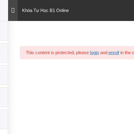
Khóa Tự Học B1 Online
HỌC TIẾNG ĐỨC
Copyright © 2026 Tự học tiếng Đức B1
This content is protected, please
login
and
enroll
in the 