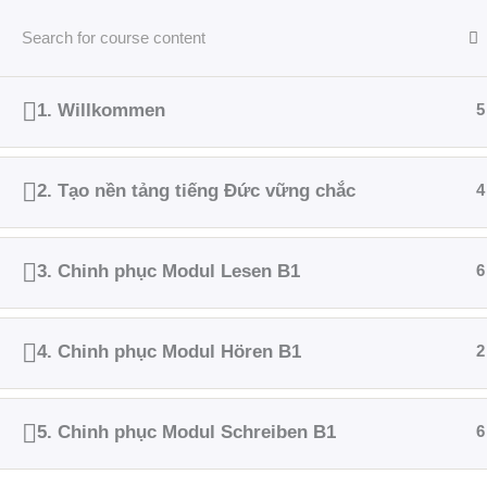
Nhảy
tới
nội
dung
1. Willkommen
5
2. Tạo nền tảng tiếng Đức vững chắc
4
3. Chinh phục Modul Lesen B1
6
4. Chinh phục Modul Hören B1
2
5. Chinh phục Modul Schreiben B1
6