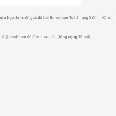
v
ừa học
được để
gi
ải đề b
ài Schreiben Teil 2
trong 3 đề thi B1 mìn
uhocb1@gmail.com để được sửa bài (
tổng cộng 10 bài
)