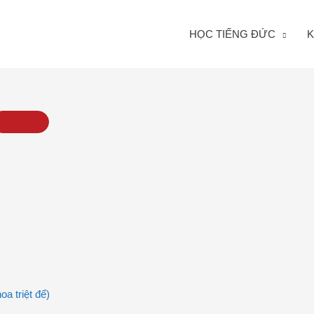
HỌC TIẾNG ĐỨC
K
a triệt để)