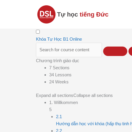
Nhảy
tới
nội
dung
Khóa Tự Học B1 Online
Chương trình giáo dục
7 Sections
34 Lessons
24 Weeks
Expand all sections
Collapse all sections
1. Willkommen
5
2.1
Hướng dẫn học với khóa (hấp thụ tinh ho
2.2