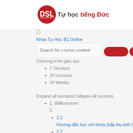
Nhảy
tới
nội
dung
Khóa Tự Học B1 Online
Chương trình giáo dục
7 Sections
34 Lessons
24 Weeks
Expand all sections
Collapse all sections
1. Willkommen
5
2.1
Hướng dẫn học với khóa (hấp thụ tinh ho
2.2