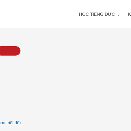
HỌC TIẾNG ĐỨC
K
a triệt để)