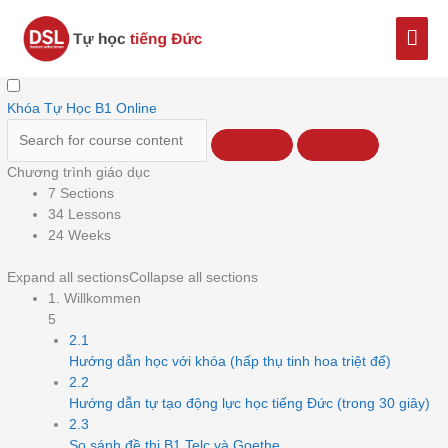
Nhảy
Men
tới
nội
chín
dung
Khóa Tự Học B1 Online
Chương trình giáo dục
7 Sections
34 Lessons
24 Weeks
Expand all sections
Collapse all sections
1. Willkommen
5
2.1
Hướng dẫn học với khóa (hấp thụ tinh hoa triệt để)
2.2
Hướng dẫn tự tạo động lực học tiếng Đức (trong 30 giây)
2.3
So sánh đề thi B1 Telc và Goethe