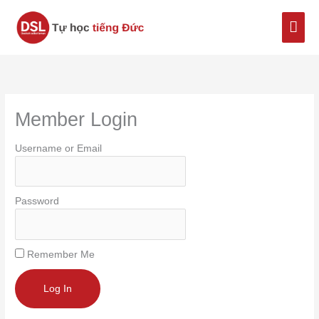
Nhảy
Men
tới
nội
chín
dung
Member Login
Username or Email
Password
Remember Me