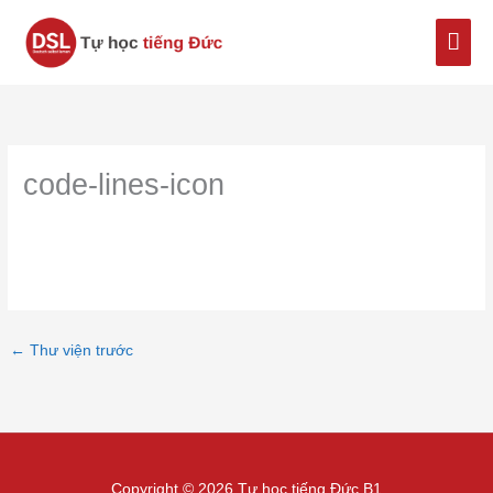
Nhảy
Men
tới
nội
chín
dung
code-lines-icon
←
Thư viện trước
Copyright © 2026 Tự học tiếng Đức B1