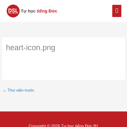
Nhảy
Men
tới
nội
chín
dung
heart-icon.png
←
Thư viện trước
Copyright © 2026 Tự học tiếng Đức B1