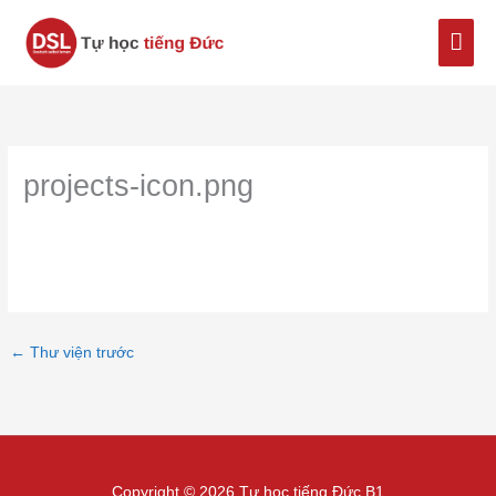
Nhảy
Men
tới
nội
chín
dung
projects-icon.png
←
Thư viện trước
Copyright © 2026 Tự học tiếng Đức B1